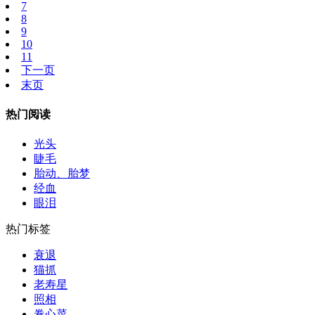
7
8
9
10
11
下一页
末页
热门阅读
光头
睫毛
胎动、胎梦
经血
眼泪
热门标签
衰退
猫抓
老寿星
照相
卷心菜