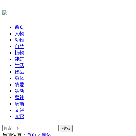
首页
人物
动物
自然
植物
建筑
生活
物品
身体
情爱
活动
鬼神
病痛
文娱
其它
当前位置：
首页
>
身体