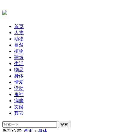
首页
人物
动物
自然
植物
建筑
生活
物品
身体
情爱
活动
鬼神
病痛
文娱
其它
当前位置:
首页
>
身体