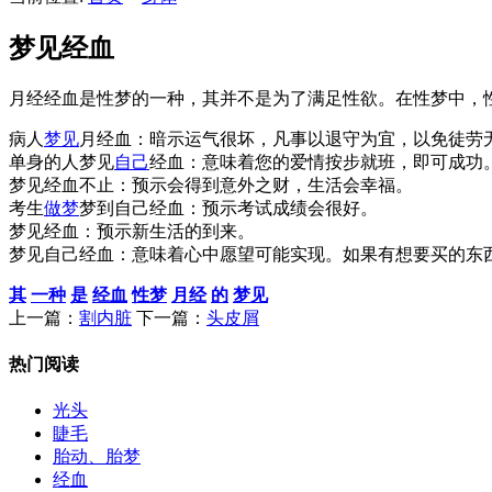
梦见经血
月经经血是性梦的一种，其并不是为了满足性欲。在性梦中，
病人
梦见
月经血：暗示运气很坏，凡事以退守为宜，以免徒劳
单身的人梦见
自己
经血：意味着您的爱情按步就班，即可成功
梦见经血不止：预示会得到意外之财，生活会幸福。
考生
做梦
梦到自己经血：预示考试成绩会很好。
梦见经血：预示新生活的到来。
梦见自己经血：意味着心中愿望可能实现。如果有想要买的东
其
一种
是
经血
性梦
月经
的
梦见
上一篇：
割内脏
下一篇：
头皮屑
热门阅读
光头
睫毛
胎动、胎梦
经血