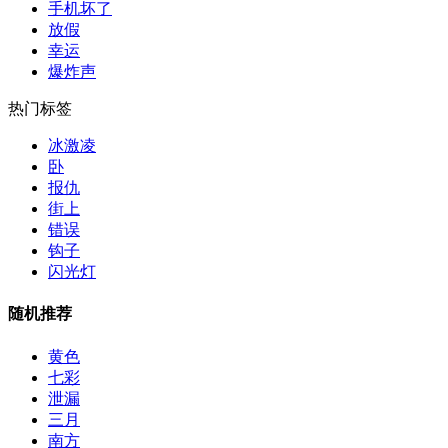
手机坏了
放假
幸运
爆炸声
热门标签
冰激凌
卧
报仇
街上
错误
钩子
闪光灯
随机推荐
黄色
七彩
泄漏
三月
南方