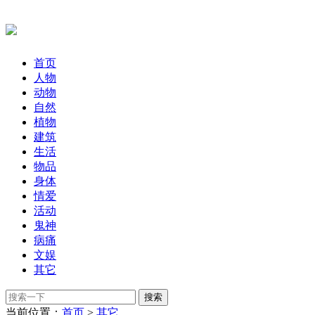
首页
人物
动物
自然
植物
建筑
生活
物品
身体
情爱
活动
鬼神
病痛
文娱
其它
当前位置：
首页
>
其它