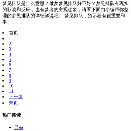
梦见排队是什么意思？做梦梦见排队好不好？梦见排队有现实
的影响和反应，也有梦者的主观想象，请看下面由小编帮你整
理的梦见排队的详细解说吧。 梦见排队，预示着有很重要和
事......
首页
1
2
3
4
5
6
7
8
9
10
11
下一页
末页
热门阅读
显赫