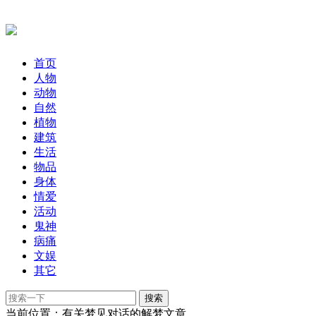
首页
人物
动物
自然
植物
建筑
生活
物品
身体
情爱
活动
鬼神
病痛
文娱
其它
当前位置：有关梦见对话的解梦文章